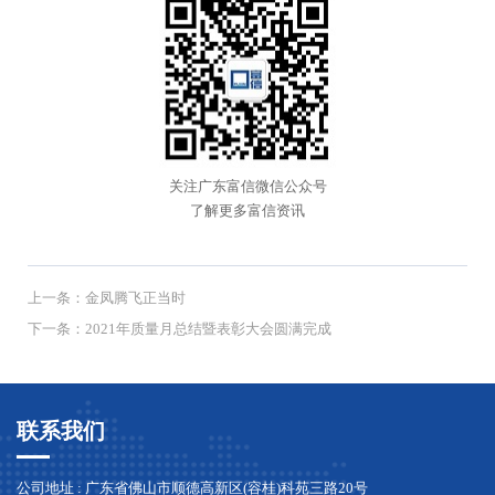
关注广东富信微信公众号
了解更多富信资讯
上一条：
金凤腾飞正当时
下一条：
2021年质量月总结暨表彰大会圆满完成
联系我们
公司地址 : 广东省佛山市顺德高新区(容桂)科苑三路20号